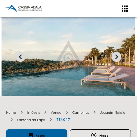
Home
Imóveis
Venda
Campinas
Joaquim Egídio
TE4047
Santana da Lapa
Fotos
Mapa