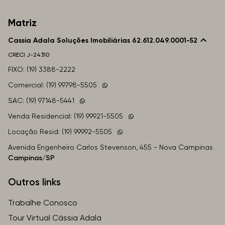
Matriz
Cassia Adala Soluções Imobiliárias 62.612.049.0001-52
CRECI
J-24310
FIXO: (19) 3388-2222
Comercial: (19) 99798-5505
SAC: (19) 97148-5441
Venda Residencial: (19) 99921-5505
Locação Resid: (19) 99992-5505
Avenida Engenheiro Carlos Stevenson, 455 - Nova Campinas
Campinas/SP
Outros links
Trabalhe Conosco
Tour Virtual Cássia Adala