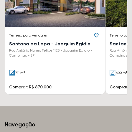
Terreno
para venda em
Terreno
para
Santana da Lapa - Joaquim Egídio
Santana 
Rua Antônio Nunes Felipe 1125 - Joaquim Egídio -
Rua Antônio 
Campinas - SP
Campinas - 
711 m²
600 m²
Comprar: R$ 870.000
Comprar: R
Navegação