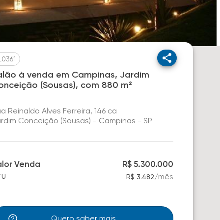
L0361
alão à venda em Campinas, Jardim
onceição (Sousas), com 880 m²
a Reinaldo Alves Ferreira, 146 ca
rdim Conceição (Sousas) - Campinas - SP
alor Venda
R$ 5.300.000
/
mês
TU
R$ 3.482
Quero saber mais