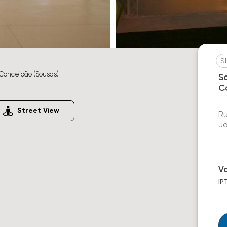
S
Conceição (Sousas)
S
C
Street View
Ru
Ja
V
IP