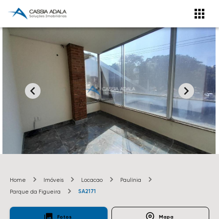
Home
Imóveis
Locacao
Paulínia
SA2171
Parque da Figueira
Fotos
Mapa