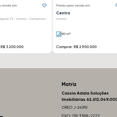
a venda em
Prédio
para venda em
Centro
Aguiar 73 - Centro - Campinas -
Centro
551 m²
 R$ 3.200.000
Comprar: R$ 2.900.000
Matriz
Cassia Adala Soluções
Imobiliárias 62.612.049.00
CRECI
J-24310
FIXO: (19) 3388-2222