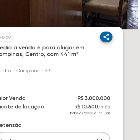
R1309
rédio à venda e para alugar em
ampinas, Centro, com 441 m²
ntro - Campinas - SP
alor Venda
R$ 3.000.000
acote de locação
R$ 10.600
/
mês
Todas as taxas já inclusas
retensão