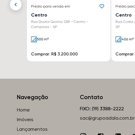
Prédio
para venda em
Prédio
par
Centro
Centro
Rua Doutor Quirino 1281 - Centro -
Rua Costa 
Campinas - SP
SP
500 m²
406 m²
Comprar: R$ 3.200.000
Comprar:
Navegação
Contato
FIXO: (19) 3388-2222
Home
sac@grupoadala.com.br
Imóveis
Lançamentos