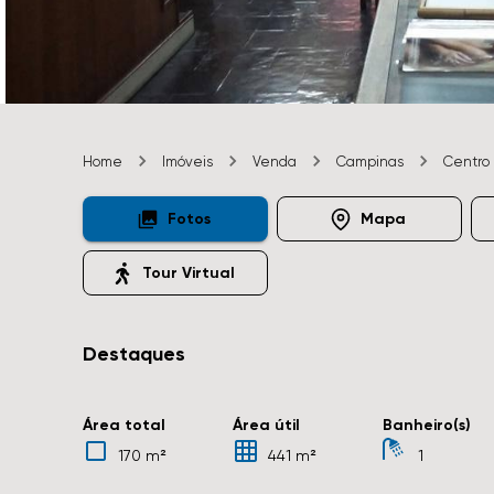
Home
Imóveis
Venda
Campinas
Centro
Fotos
Mapa
Tour Virtual
Destaques
Área total
Área útil
Banheiro(s)
170 m²
441 m²
1