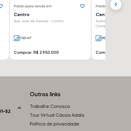
Prédio
para venda em
Prédio
para venda 
Centro
Centro
Rua José de Alencar - Centro
Avenida Aquidabã 49
Campinas - SP
700 m²
953 m²
Comprar: R$ 2.950.000
Comprar: R$ 3.30
Outros links
Trabalhe Conosco
01-52
Tour Virtual Cássia Adala
Política de privacidade