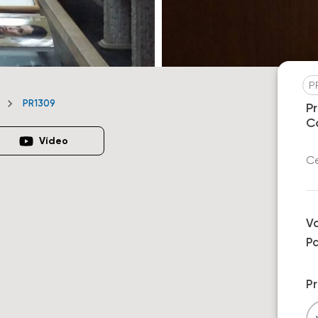
P
PR1309
P
C
Vídeo
Ce
V
P
P