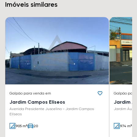
Imóveis similares
Galpão
para venda em
Galpão
para
Jardim Campos Elíseos
Jardim Á
Avenida Presidente Juscelino - Jardim Campos
Jardim Áure
Elíseos
905 m²
20
974 m²