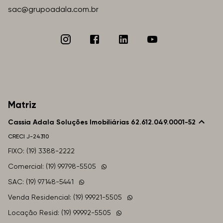
sac@grupoadala.com.br
Matriz
Cassia Adala Soluções Imobiliárias 62.612.049.0001-52
CRECI
J-24310
FIXO: (19) 3388-2222
Comercial: (19) 99798-5505
SAC: (19) 97148-5441
Venda Residencial: (19) 99921-5505
Locação Resid: (19) 99992-5505