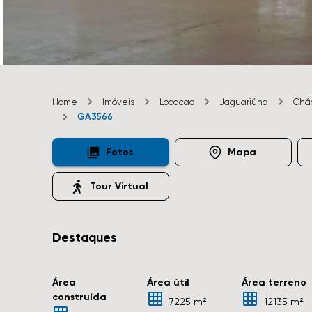
Home
Imóveis
Locacao
Jaguariúna
Chá
GA3566
Fotos
Mapa
Tour Virtual
Destaques
Área
Área útil
Área terreno
construída
7225 m²
12135 m²