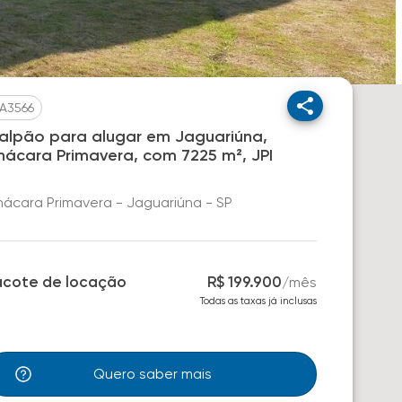
A3566
alpão para alugar em Jaguariúna,
hácara Primavera, com 7225 m², JPI
ácara Primavera - Jaguariúna - SP
acote de locação
R$ 199.900
/
mês
Todas as taxas já inclusas
Quero saber mais