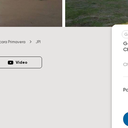
G
cara Primavera
JPI
G
C
Vídeo
Ch
P