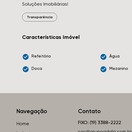
Soluções Imobiliárias!
Transparência
Características Imóvel
Refeitório
Água
Doca
Mezanino
Navegação
Contato
FIXO: (19) 3388-2222
Home
sac@grupoadala.com.br