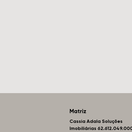
Matriz
Cassia Adala Soluções
Imobiliárias 62.612.049.00