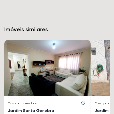
Imóveis similares
Casa
para venda em
Casa
para v
Jardim Santa Genebra
Jardim S