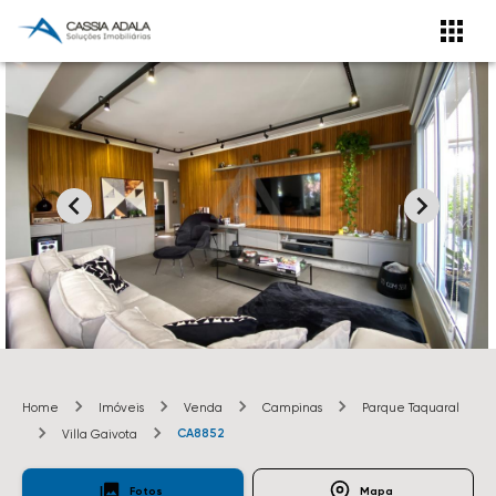
Home
Imóveis
Venda
Campinas
Parque Taquaral
CA8852
Villa Gaivota
Fotos
Mapa