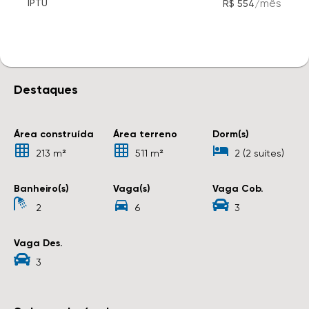
/
mês
IPTU
R$ 554
Destaques
Área construída
Área terreno
Dorm(s)
213 m²
511 m²
2 (2 suítes)
Banheiro(s)
Vaga(s)
Vaga Cob.
2
6
3
Vaga Des.
3