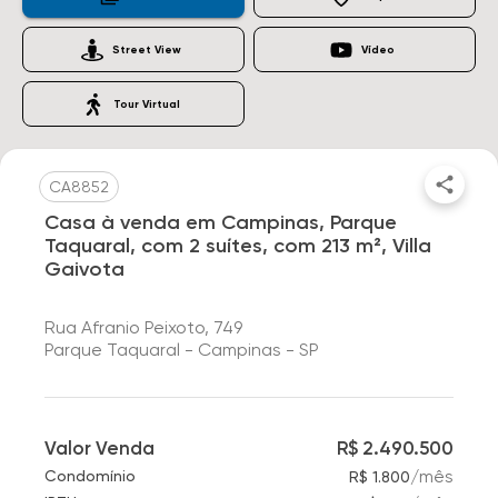
Street View
Vídeo
Tour Virtual
CA8852
Casa à venda em Campinas, Parque
Taquaral, com 2 suítes, com 213 m², Villa
Gaivota
Rua Afranio Peixoto, 749
Parque Taquaral - Campinas - SP
Valor Venda
R$ 2.490.500
/
mês
Condomínio
R$ 1.800