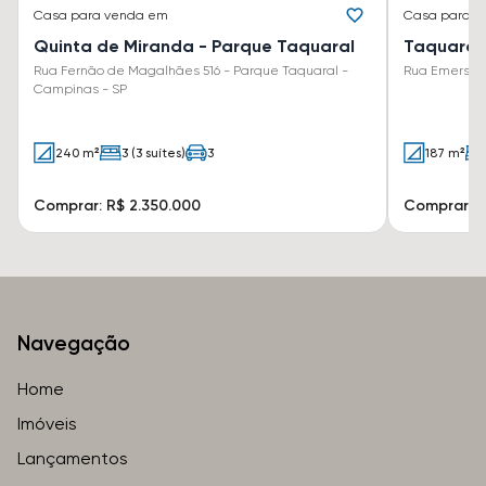
Casa
para venda em
Casa
para v
Quinta de Miranda - Parque Taquaral
Taquaral
Rua Fernão de Magalhães 516 - Parque Taquaral -
Rua Emerson 
Campinas - SP
240 m²
3 (3 suítes)
3
187 m²
Comprar: R$ 2.350.000
Comprar: R
Navegação
Home
Imóveis
Lançamentos