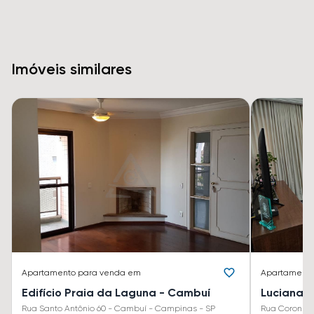
Imóveis similares
Apartamento
para venda em
Apartament
Edifício Praia da Laguna - Cambuí
Luciana 
Rua Santo Antônio 60 - Cambuí - Campinas - SP
Rua Coronel 