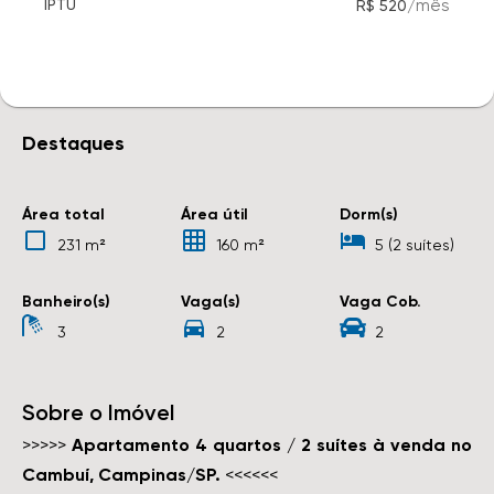
/
mês
IPTU
R$ 520
Destaques
Área total
Área útil
Dorm(s)
231 m²
160 m²
5 (2 suítes)
Banheiro(s)
Vaga(s)
Vaga Cob.
3
2
2
Sobre o Imóvel
>>>>>
Apartamento 4 quartos / 2 suítes à venda no
Cambuí, Campinas/SP.
<<<<<<