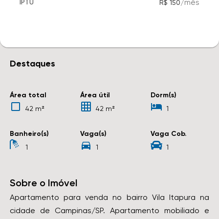
/
mês
IPTU
R$ 150
Destaques
Área total
Área útil
Dorm(s)
42 m²
42 m²
1
Banheiro(s)
Vaga(s)
Vaga Cob.
1
1
1
Sobre o Imóvel
Apartamento para venda no bairro Vila Itapura na
cidade de Campinas/SP. Apartamento mobiliado e