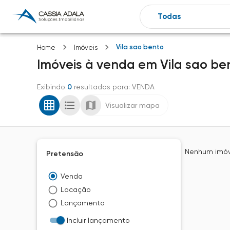
Vila sao bento
Home
Imóveis
Imóveis
à venda
em
Vila sao be
Exibindo
0
resultados para
: VENDA
Visualizar mapa
Nenhum imóve
Pretensão
Venda
Locação
Lançamento
Incluir lançamento