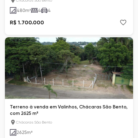
Chácaras São Bento
480
m²
4
4
R$ 1.700.000
Terreno à venda em Valinhos, Chácaras São Bento,
com 2625 m²
Chácaras São Bento
2625
m²