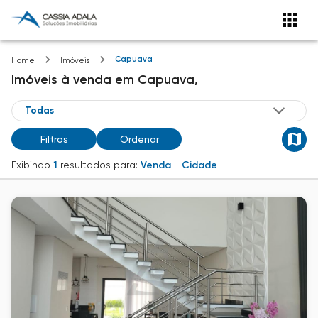
Capuava
Home
Imóveis
Imóveis
à venda
em
Capuava,
Filtros
Ordenar
Exibindo
1
resultados para:
Venda
-
Cidade