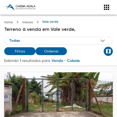
Vale verde
Home
Imóveis
Terreno
à venda
em
Vale verde,
Filtros
Ordenar
Exibindo
1
resultados para:
Venda
-
Cidade