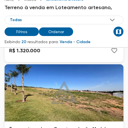
Terreno
à venda
em
Loteamento artesano,
Terreno à venda em Campinas, Jardim Madalena,
com 621 m², Artesano Galleria
Loteamento Artesano
Filtros
Ordenar
621
m²
Exibindo
20
resultados para:
Venda
-
Cidade
R$ 1.320.000