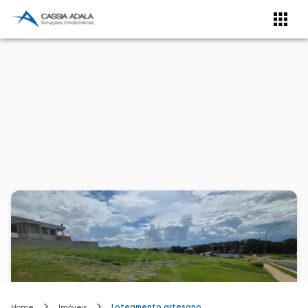
Loteamento artesano
Home
Imóveis