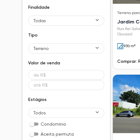
Finalidade
Terreno
par
Todas
Jardim C
Rua Rei Sal
(Sousas)
Tipo
930 m²
Terreno
Comprar: 
Valor de
venda
Estágios
Todos
Condomínio
Aceita permuta