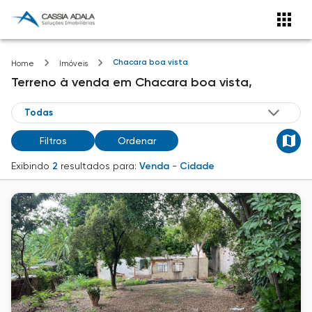
Chacara boa vista
Home
Imóveis
Terreno
à venda
em
Chacara boa vista,
Filtros
Ordenar
Exibindo
2
resultados para:
Venda
-
Cidade