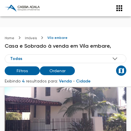
Vila embare
Home
Imóveis
Casa e Sobrado
à venda
em
Vila embare,
Filtros
Ordenar
Exibindo
4
resultados para:
Venda
-
Cidade