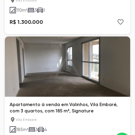
Vila Embaré
110
m²
3
1
R$ 1.300.000
Apartamento à venda em Valinhos, Vila Embaré,
com 3 quartos, com 185 m², Signature
Vila Embaré
185
m²
3
4