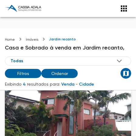
Jardim recanto
Home
Imóveis
Casa e Sobrado
à venda
em
Jardim recanto,
Filtros
Ordenar
Exibindo
4
resultados para:
Venda
-
Cidade