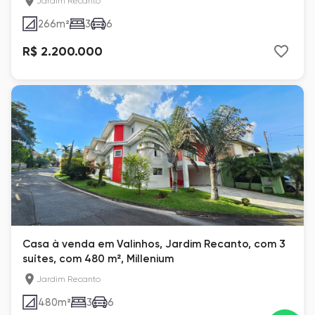
Jardim Recanto
266
m²
3
6
R$ 2.200.000
Casa à venda em Valinhos, Jardim Recanto, com 3
suítes, com 480 m², Millenium
Jardim Recanto
480
m²
3
6