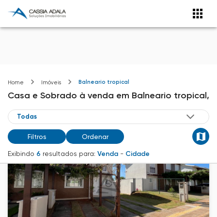
Balneario tropical
Home
Imóveis
Casa e Sobrado
à venda
em
Balneario tropical,
Filtros
Ordenar
Exibindo
6
resultados para:
Venda
-
Cidade