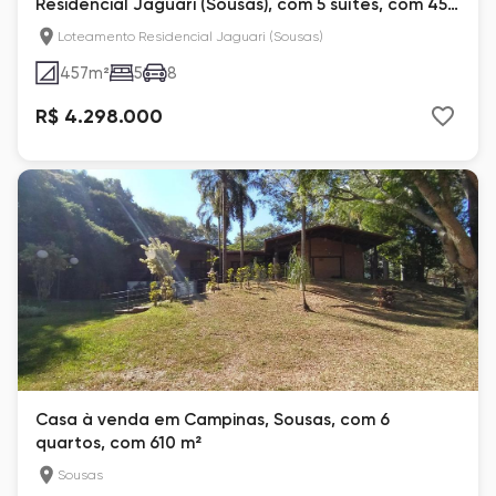
Residencial Jaguari (Sousas), com 5 suítes, com 457
m²
Loteamento Residencial Jaguari (Sousas)
457
m²
5
8
R$ 4.298.000
Casa à venda em Campinas, Sousas, com 6
quartos, com 610 m²
Sousas