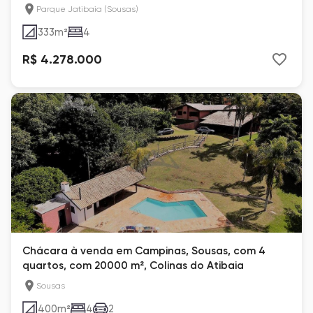
Araucárias
Parque Jatibaia (Sousas)
333
m²
4
R$ 4.278.000
Chácara à venda em Campinas, Sousas, com 4
quartos, com 20000 m², Colinas do Atibaia
Sousas
400
m²
4
2