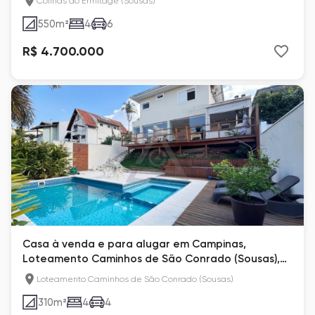
Colinas do Ermitage (Sousas)
550
m²
4
6
R$ 4.700.000
Casa à venda e para alugar em Campinas,
Loteamento Caminhos de São Conrado (Sousas),
com 4 quartos
Loteamento Caminhos de São Conrado (Sousas)
310
m²
4
4