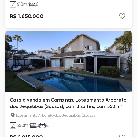
610
m²
6
R$ 1.650.000
Casa à venda em Campinas, Loteamento Arboreto
dos Jequitibás (Sousas), com 3 suítes, com 550 m²
Loteamento Arboreto dos Jequitibás (Sousas)
550
m²
3
4