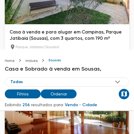
Casa à venda e para alugar em Campinas, Parque
Jatibaia (Sousas), com 3 quartos, com 190 m²
Parque Jatibaia (Sousas)
190
m²
3
4
Sousas
Home
Imóveis
R$ 950.000
Casa e Sobrado
à venda
em
Sousas,
Filtros
Ordenar
Exibindo
256
resultados para:
Venda
-
Cidade