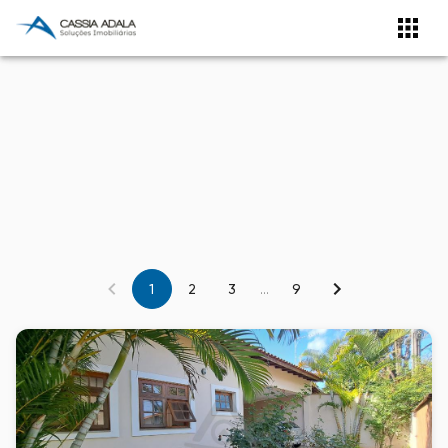
1
2
3
...
9