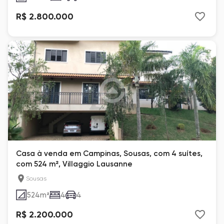
R$ 2.800.000
Casa à venda em Campinas, Sousas, com 4 suítes,
com 524 m², Villaggio Lausanne
Sousas
524
m²
4
4
R$ 2.200.000