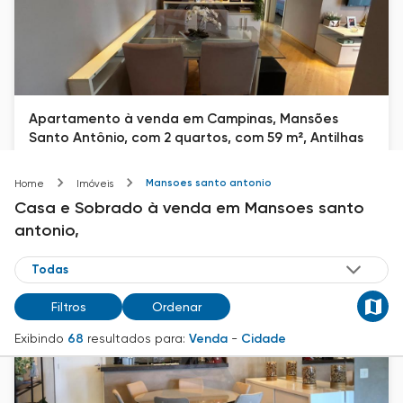
Apartamento à venda em Campinas, Mansões
Santo Antônio, com 2 quartos, com 59 m², Antilhas
Mansões Santo Antônio
Mansoes santo antonio
Home
Imóveis
59
m²
2
2
Casa e Sobrado
à venda
em
Mansoes santo
R$ 585.000
antonio,
Filtros
Ordenar
Exibindo
68
resultados para:
Venda
-
Cidade