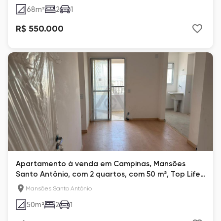
68
m²
2
1
R$ 550.000
Apartamento à venda em Campinas, Mansões
Santo Antônio, com 2 quartos, com 50 m², Top Life
Mansões
Mansões Santo Antônio
50
m²
2
1