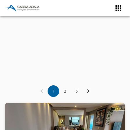
1
2
3