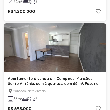
94
m²
3
3
R$ 1.200.000
Apartamento à venda em Campinas, Mansões
Santo Antônio, com 2 quartos, com 66 m², Fascina
Mansões Santo Antônio
66
m²
2
2
R$ 695.000