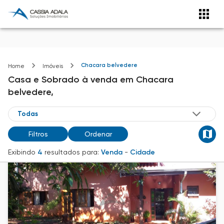
Chacara belvedere
Home
Imóveis
Casa e Sobrado
à venda
em
Chacara
belvedere,
Filtros
Ordenar
Exibindo
4
resultados para:
Venda
-
Cidade