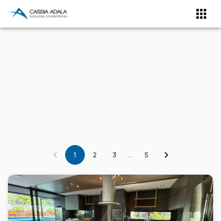
1
2
3
...
5