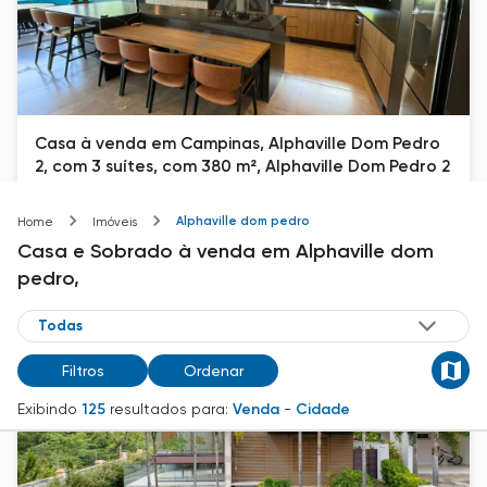
Casa à venda em Campinas, Alphaville Dom Pedro
2, com 3 suítes, com 380 m², Alphaville Dom Pedro 2
Alphaville Dom Pedro 2
Alphaville dom pedro
Home
Imóveis
380
m²
3
4
Casa e Sobrado
à venda
em
Alphaville dom
R$ 4.990.000
pedro,
Filtros
Ordenar
Exibindo
125
resultados para:
Venda
-
Cidade