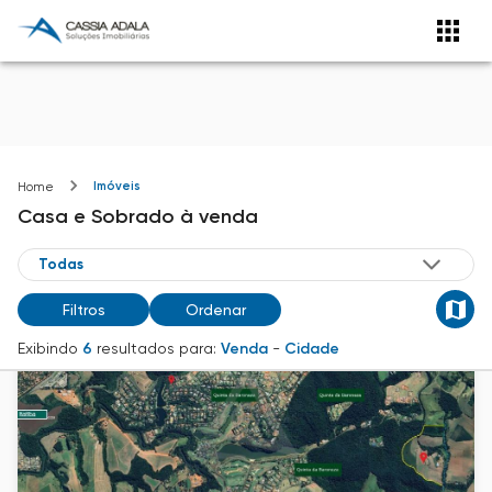
Imóveis
Home
Casa e Sobrado
à venda
Filtros
Ordenar
Exibindo
6
resultados para:
Venda
-
Cidade