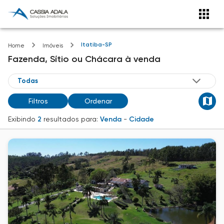
Itatiba-SP
Home
Imóveis
Fazenda, Sítio ou Chácara
à venda
Filtros
Ordenar
Exibindo
2
resultados para:
Venda
-
Cidade