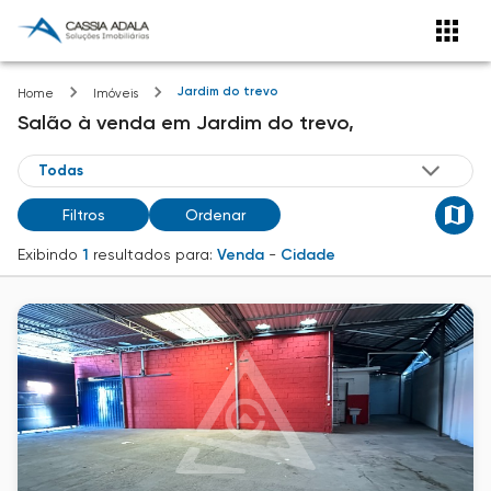
Jardim do trevo
Home
Imóveis
Salão
à venda
em
Jardim do trevo,
Filtros
Ordenar
Exibindo
1
resultados para:
Venda
-
Cidade