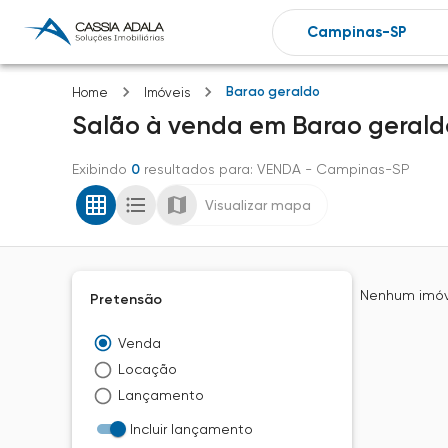
Barao geraldo
Home
Imóveis
Salão
à venda
em
Barao gerald
Exibindo
0
resultados para
: VENDA
- Campinas-SP
Visualizar mapa
Nenhum imóve
Pretensão
Venda
Locação
Lançamento
Incluir lançamento