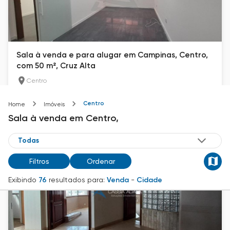
Sala à venda e para alugar em Campinas, Centro,
com 50 m², Cruz Alta
Centro
50
m²
1
Centro
Home
Imóveis
R$ 210.000
Sala
à venda
em
Centro,
Filtros
Ordenar
Exibindo
76
resultados para:
Venda
-
Cidade