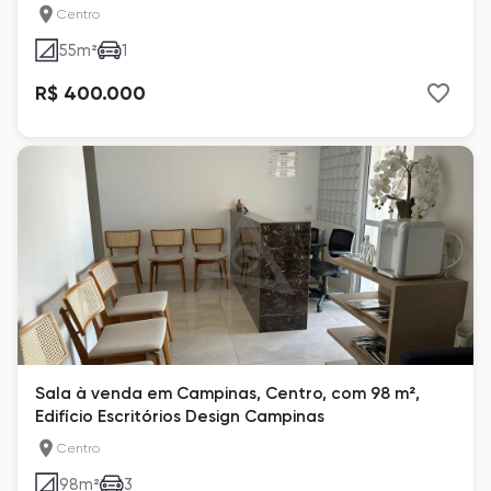
Centro
55
m²
1
R$ 400.000
Sala à venda em Campinas, Centro, com 98 m²,
Edifício Escritórios Design Campinas
Centro
98
m²
3