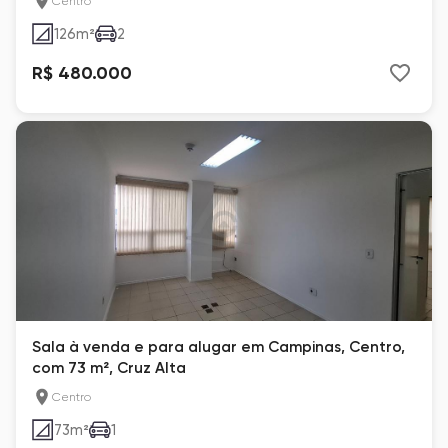
Centro
126
m²
2
R$ 480.000
Sala à venda e para alugar em Campinas, Centro,
com 73 m², Cruz Alta
Centro
73
m²
1