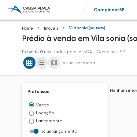
Vila sonia (sousas)
Home
Imóveis
Prédio
à venda
em
Vila sonia (s
Exibindo
0
resultados para
: VENDA
- Campinas-SP
Visualizar mapa
Nenhum imóve
Pretensão
Venda
Locação
Lançamento
Incluir lançamento