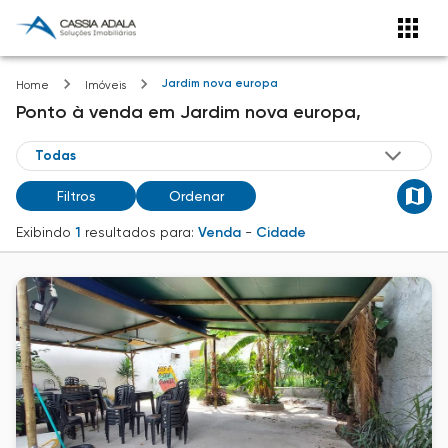
Jardim nova europa
Home
Imóveis
Ponto
à venda
em
Jardim nova europa,
Filtros
Ordenar
Exibindo
1
resultados para:
Venda
-
Cidade