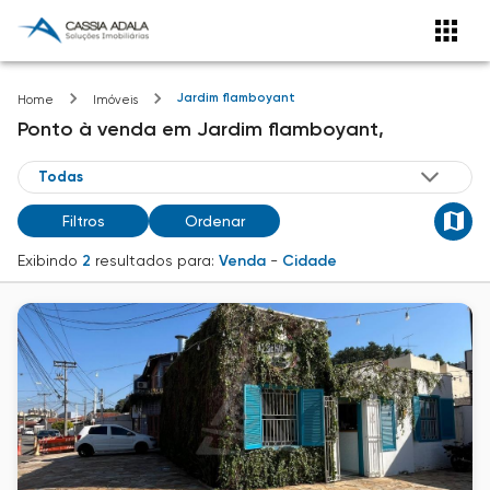
Jardim flamboyant
Home
Imóveis
Ponto
à venda
em
Jardim flamboyant,
Filtros
Ordenar
Exibindo
2
resultados para:
Venda
-
Cidade