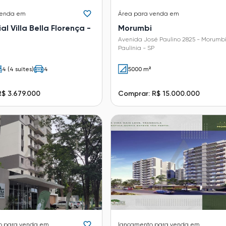
venda em
Área
para venda em
al Villa Bella Florença -
Morumbi
Avenida José Paulino 2825 - Morumbi
Paulínia - SP
4 (4 suítes)
4
5000 m²
$ 3.679.000
Comprar: R$ 15.000.000
o
para venda em
lançamento
para venda em