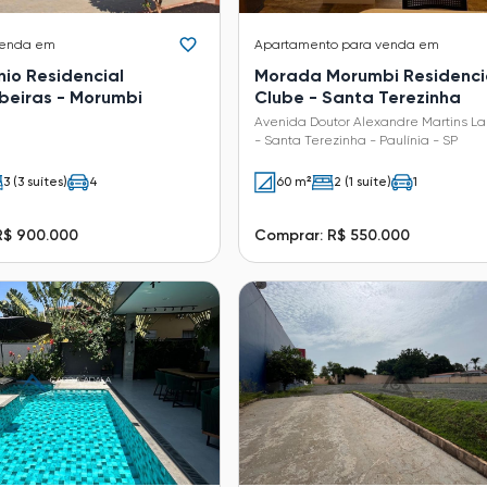
venda em
Apartamento
para venda em
io Residencial
Morada Morumbi Residenci
beiras - Morumbi
Clube - Santa Terezinha
Avenida Doutor Alexandre Martins La
- Santa Terezinha - Paulínia - SP
3 (3 suítes)
4
60 m²
2 (1 suíte)
1
R$ 900.000
Comprar: R$ 550.000