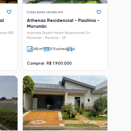
Casa
para venda em
al
Athenas Residencial - Paulínia -
Morumbi
roca 930
Avenida Doutor Heitor Nascimento 76 -
Morumbi - Paulínia - SP
255 m²
3 (3 suítes)
4
Comprar: R$ 1.900.000