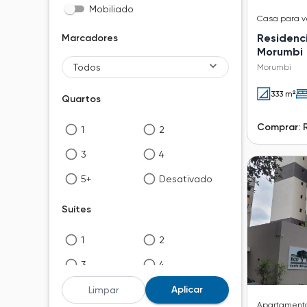
Mobiliado
Casa
para 
Residenci
Marcadores
Morumbi
Todos
Morumbi
333 m²
Quartos
Comprar: R
1
2
3
4
5+
Desativado
Suítes
1
2
3
4
5+
Desativado
Aplicar
Limpar
Apartament