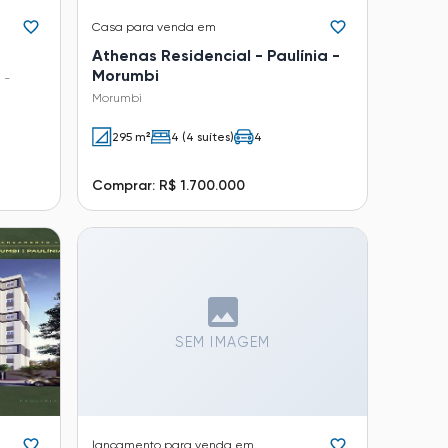
Casa
para venda em
Athenas Residencial - Paulínia -
Morumbi
 -
Morumbi
295 m²
4 (4 suítes)
4
Comprar: R$ 1.700.000
SEM IMAGEM
lançamento
para venda em