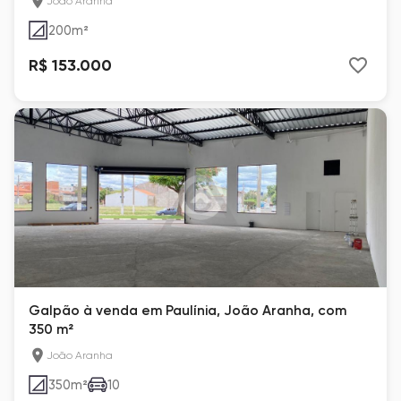
João Aranha
200
m²
R$ 153.000
Galpão à venda em Paulínia, João Aranha, com
350 m²
João Aranha
350
m²
10