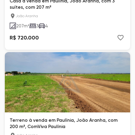
Casa à venda em Paulínia, João Aranha, com 3
suítes, com 207 m²
João Aranha
207
m²
3
4
R$ 720.000
Terreno à venda em Paulínia, João Aranha, com
200 m², ComViva Paulínia