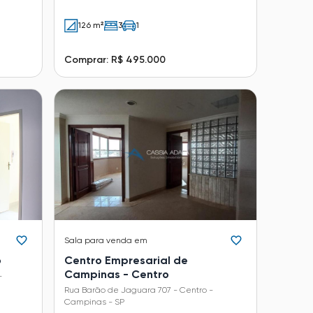
126 m²
3
1
Comprar: R$ 495.000
Sala
para venda em
o
Centro Empresarial de
Campinas - Centro
-
Rua Barão de Jaguara 707 - Centro -
Campinas - SP