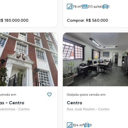
78 m²
3 (1 suíte)
1
R$ 180.000.000
Comprar: R$ 560.000
 venda em
Galpão
para venda em
as - Centro
Centro
ndorinhas - Centro
Rua José Paulino - Centro
324 m²
3