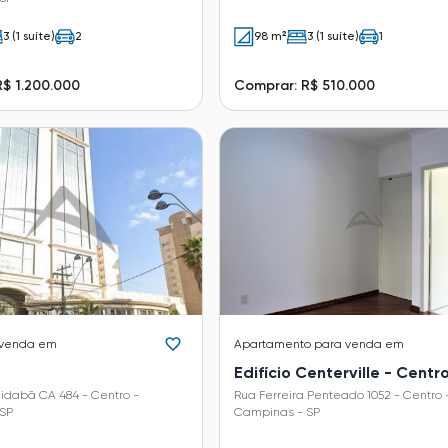
3 (1 suíte)
2
98 m²
3 (1 suíte)
1
$ 1.200.000
Comprar: R$ 510.000
 venda em
Apartamento
para venda em
Edifício Centerville - Centr
idabã CA 484 - Centro -
Rua Ferreira Penteado 1052 - Centro 
SP
Campinas - SP