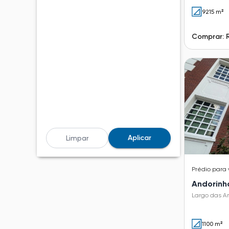
9215 m²
Comprar: 
Aplicar
Limpar
Prédio
para
Andorinh
Largo das A
1100 m²