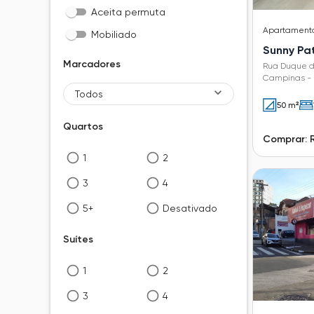
Aceita permuta
Apartament
Mobiliado
Sunny Pat
Marcadores
Rua Duque d
Campinas - 
Todos
50 m²
Quartos
Comprar: 
1
2
3
4
5+
Desativado
Suítes
1
2
3
4