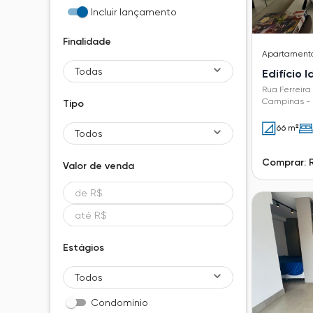
Incluir lançamento
Finalidade
Apartament
Todas
Edifício 
Rua Ferreira
Campinas - 
Tipo
66 m²
Todos
Comprar: 
Valor de
venda
Estágios
Todos
Condomínio