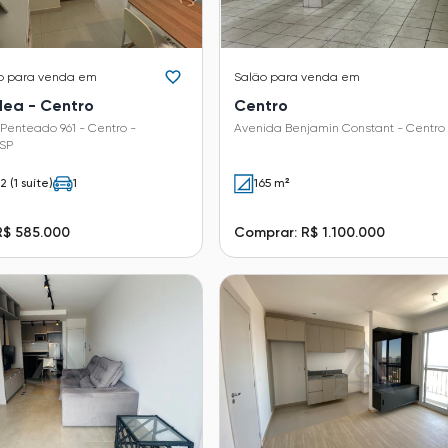
o
para venda em
Salão
para venda em
Idea - Centro
Centro
 Penteado 961 - Centro -
Avenida Benjamin Constant - Centro
SP
2 (1 suíte)
1
165 m²
R$ 585.000
Comprar: R$ 1.100.000