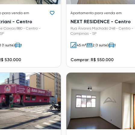
o
para venda em
Apartamento
para venda em
riani - Centro
NEXT RESIDENCE - Centro
e Caxias 880 - Centro -
Rua Álvares Machado 248 - Centro -
SP
Campinas - SP
1 (1 suíte)
1
45 m²
2 (1 suíte)
1
R$ 530.000
Comprar: R$ 550.000