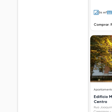
54 m²
Comprar: 
Apartament
Edifício
Centro
Rua Joaquim
Campinas - 