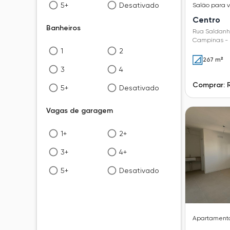
5+
Desativado
Salão
para 
Centro
Banheiros
Rua Saldanha
Campinas - 
1
2
267 m²
3
4
Comprar: 
5+
Desativado
Vagas de garagem
1+
2+
3+
4+
5+
Desativado
Apartament