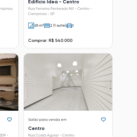
Edifício Idea - Centro
ampinas
Rua Ferreira Penteado 961 - Centro -
Campinas - SP
65 m²
2 (1 suíte)
1
Comprar: R$ 540.000
Salão
para venda em
Centro
309 -
Rua Costa Aguiar - Centro