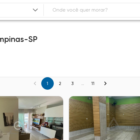
mpinas-SP
1
2
3
...
11