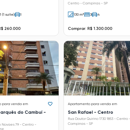
Centro - Campinas - SP
1 (1 suíte)
1
130 m²
3
4
R$ 260.000
Comprar: R$ 1.300.000
o
para venda em
Apartamento
para venda em
 Marquês do Cambuí -
San Rafael - Centro
Rua Doutor Quirino 1730 1853 - Centro 
Campinas - SP
 Novaes 79 - Centro -
SP