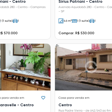
triani - Centro
Sirius Patriani - Centro
idabã 280 - Centro - Campinas
Avenida Aquidabã 280 - Centro - C
- SP
1 (1 suíte)
1
46 m²
1 (1 suíte)
1
R$ 570.000
Comprar: R$ 530.000
o
para venda em
Casa
para venda em
Caravelle - Centro
Centro
Rua Padre Vieira - de 642/643 ao fim 