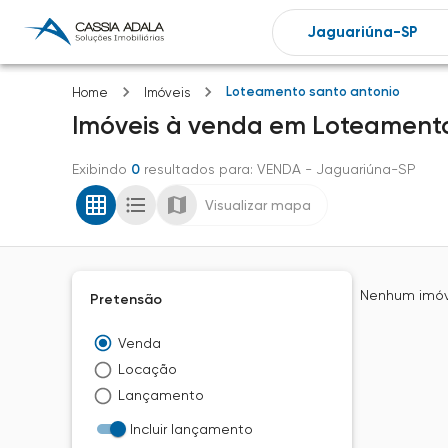
Loteamento santo antonio
Home
Imóveis
Imóveis
à venda
em
Loteamento
Exibindo
0
resultados para
: VENDA
- Jaguariúna-SP
Visualizar mapa
Nenhum imóve
Pretensão
Venda
Locação
Lançamento
Incluir lançamento