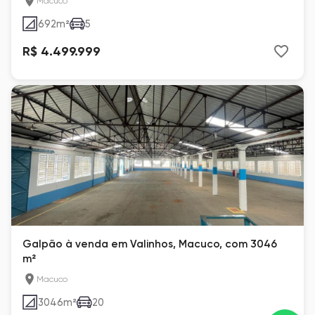
Macuco
692
m²
5
R$ 4.499.999
Galpão à venda em Valinhos, Macuco, com 3046
m²
Macuco
3046
m²
20