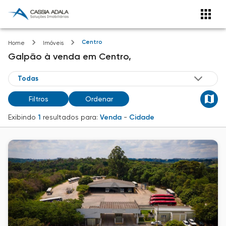
Centro
Home
Imóveis
Galpão
à venda
em
Centro,
Filtros
Ordenar
Exibindo
1
resultados para:
Venda
-
Cidade