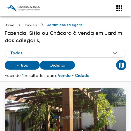
Jardim dos calegaris
Home
Imóveis
Fazenda, Sítio ou Chácara
à venda
em
Jardim
dos calegaris,
Filtros
Ordenar
Exibindo
1
resultados para:
Venda
-
Cidade