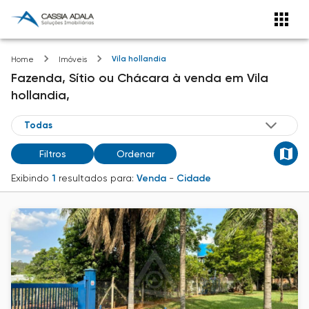
Vila hollandia
Home
Imóveis
Fazenda, Sítio ou Chácara
à venda
em
Vila
hollandia,
Filtros
Ordenar
Exibindo
1
resultados para:
Venda
-
Cidade