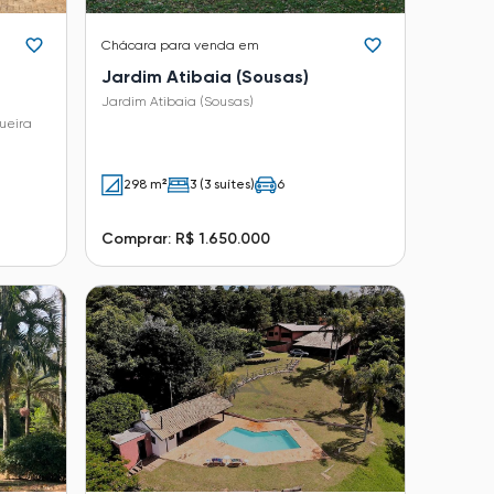
Chácara
para venda em
Jardim Atibaia (Sousas)
Jardim Atibaia (Sousas)
ueira
298 m²
3 (3 suítes)
6
Comprar: R$ 1.650.000