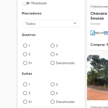
Mobiliado
Chácara
pa
Chacara 
Marcadores
Sousas
Todos
Sousas
150 m²
Quartos
Comprar: R
1
2
3
4
5+
Desativado
Suítes
1
2
3
4
5+
Desativado
Chácara
pa