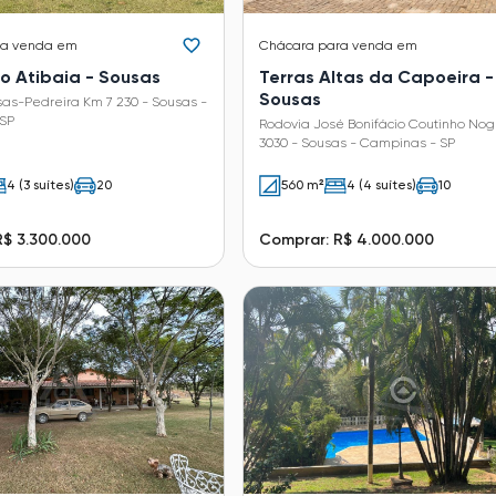
ra venda em
Chácara
para venda em
o Atibaia - Sousas
Terras Altas da Capoeira -
Sousas
as-Pedreira Km 7 230 - Sousas -
SP
Rodovia José Bonifácio Coutinho Nog
3030 - Sousas - Campinas - SP
4 (3 suítes)
20
560 m²
4 (4 suítes)
10
R$ 3.300.000
Comprar: R$ 4.000.000