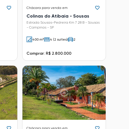
Chácara
para venda em
Colinas do Atibaia - Sousas
Estrada Sousas-Pedreira Km 7 28 B - Sousas
- Campinas - SP
400 m²
4 (2 suítes)
2
Comprar: R$ 2.800.000
Chácara
para venda em