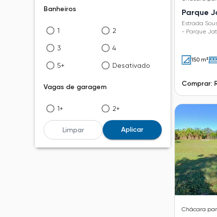
Banheiros
Parque J
Estrada Sous
1
2
- Parque Jat
3
4
150 m²
5+
Desativado
Comprar: R
Vagas de garagem
1+
2+
3+
4+
Aplicar
Limpar
5+
Desativado
Chácara
pa