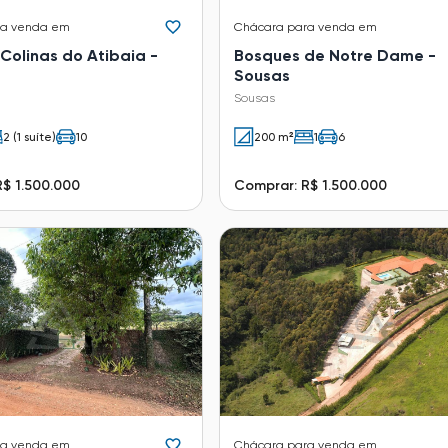
ra venda em
Chácara
para venda em
Colinas do Atibaia -
Bosques de Notre Dame -
Sousas
Sousas
2 (1 suíte)
10
200 m²
1
6
$ 1.500.000
Comprar: R$ 1.500.000
ra venda em
Chácara
para venda em