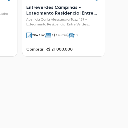
Entreverdes Campinas -
Loteamento Residencial Entre
ueira -
Verdes (Sousas)
Avenida Carla Alessandra Tozzi 129 -
Loteamento Residencial Entre Verdes
(Sousas) - Campinas - SP
2043 m²
7 (7 suítes)
10
Comprar: R$ 21.000.000