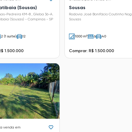
atibaia (Sousas)
Sousas
as-Pedreira KM-8 , Gleba 36-A.
Rodovia José Bonifácio Coutinho Nog
ibaia (Sousas) - Campinas - SP
Sousas
2 (1 suíte)
12
1000 m²
6
40
$ 1.500.000
Comprar: R$ 1.500.000
ra venda em