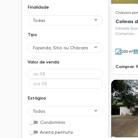
Finalidade
Chácara
pa
Todas
Colinas d
Estrada Sous
Campinas - 
Tipo
Fazenda, Sítio ou Chácara
250 m²
Valor de
venda
Comprar: 
Estágios
Todos
Condomínio
Aceita permuta