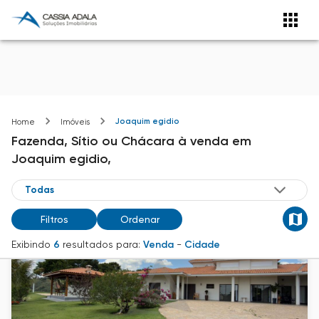
Joaquim egidio
Home
Imóveis
Fazenda, Sítio ou Chácara
à venda
em
Joaquim egidio,
Filtros
Ordenar
Exibindo
6
resultados para:
Venda
-
Cidade