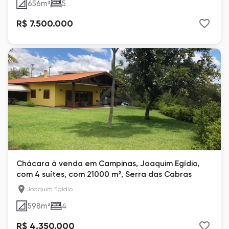
656
m²
5
R$ 7.500.000
Chácara à venda em Campinas, Joaquim Egídio,
com 4 suítes, com 21000 m², Serra das Cabras
Joaquim Egídio
598
m²
4
R$ 4.350.000