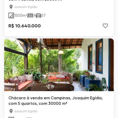
Joaquim Egídio
1500
m²
9
57
R$ 10.640.000
Chácara à venda em Campinas, Joaquim Egídio,
com 5 quartos, com 30000 m²
Joaquim Egídio