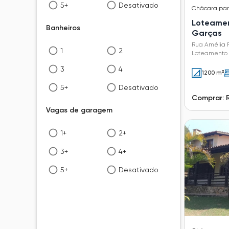
5+
Desativado
Chácara
pa
Loteamen
Banheiros
Garças
Rua Amélia 
1
2
Loteamento 
3
4
1200 m²
5+
Desativado
Comprar: 
Vagas de garagem
1+
2+
3+
4+
5+
Desativado