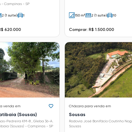
s - Campinas - SP
2 (1 suíte)
1
150 m²
2 (1 suíte)
10
R$ 620.000
Comprar: R$ 1.500.000
ra venda em
Chácara
para venda em
atibaia (Sousas)
Sousas
as-Pedreira KM-8 , Gleba 36-A.
Rodovia José Bonifácio Coutinho Nog
ibaia (Sousas) - Campinas - SP
Sousas