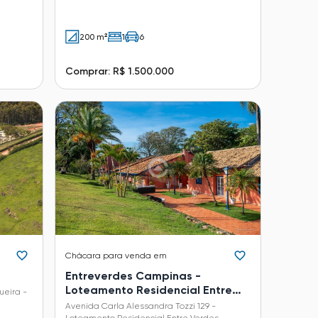
200 m²
1
6
Comprar: R$ 1.500.000
Chácara
para venda em
Entreverdes Campinas -
Loteamento Residencial Entre
ueira -
Verdes (Sousas)
Avenida Carla Alessandra Tozzi 129 -