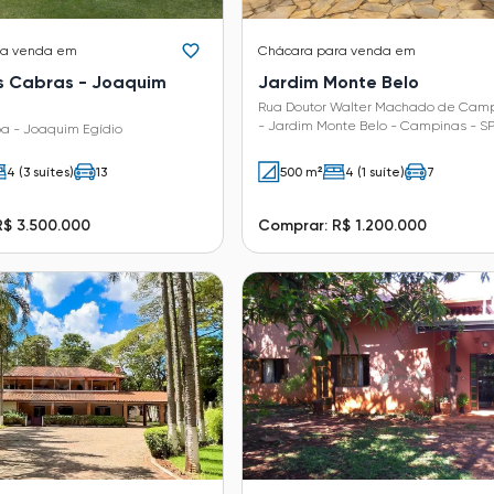
ra venda em
Chácara
para venda em
s Cabras - Joaquim
Jardim Monte Belo
Rua Doutor Walter Machado de Camp
- Jardim Monte Belo - Campinas - S
 - Joaquim Egídio
4 (3 suítes)
13
500 m²
4 (1 suíte)
7
R$ 3.500.000
Comprar: R$ 1.200.000