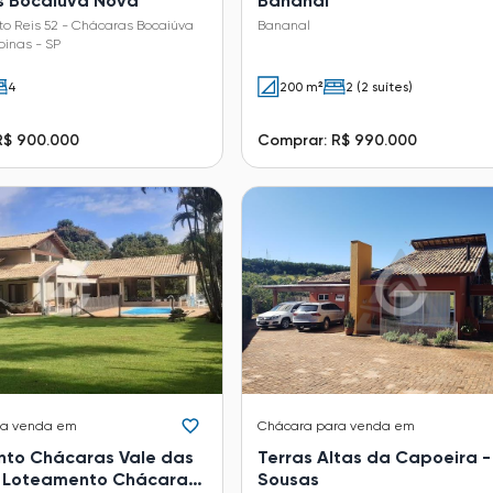
 Bocaiúva Nova
Bananal
o Reis 52 - Chácaras Bocaiúva
Bananal
inas - SP
4
200 m²
2 (2 suítes)
R$ 900.000
Comprar: R$ 990.000
ra venda em
Chácara
para venda em
to Chácaras Vale das
Terras Altas da Capoeira -
 Loteamento Chácaras
Sousas