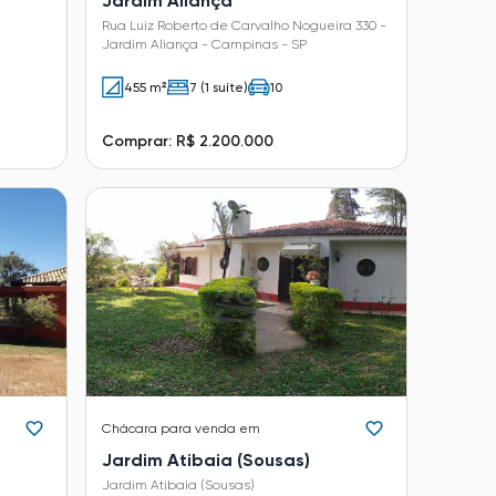
Jardim Aliança
Rua Luiz Roberto de Carvalho Nogueira 330 -
Jardim Aliança - Campinas - SP
455 m²
7 (1 suíte)
10
Comprar: R$ 2.200.000
Chácara
para venda em
Jardim Atibaia (Sousas)
Jardim Atibaia (Sousas)