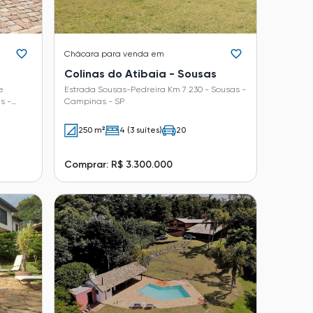
Chácara
para venda em
Colinas do Atibaia - Sousas
e
Estrada Sousas-Pedreira Km 7 230 - Sousas -
s -
Campinas - SP
250 m²
4 (3 suítes)
20
Comprar: R$ 3.300.000