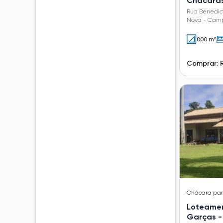
Chácaras
Rua Benedict
Nova - Camp
800 m²
Comprar: 
Chácara
pa
Loteamen
Garças -