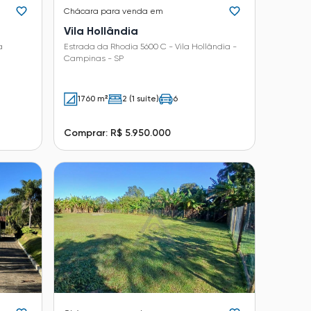
Chácara
para venda em
Vila Hollândia
a
Estrada da Rhodia 5600 C - Vila Hollândia -
Campinas - SP
1760 m²
2 (1 suíte)
6
Comprar: R$ 5.950.000