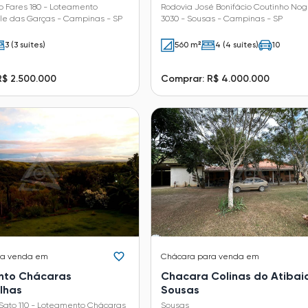
 Garças
o Fares 180 - Loteamento
Rodovia José Bonifácio Coutinho Nog
le das Garças - Campinas - SP
3030 - Sousas - Campinas - SP
3 (3 suítes)
560 m²
4 (4 suítes)
10
R$ 2.500.000
Comprar: R$ 4.000.000
ra venda em
Chácara
para venda em
nto Chácaras
Chacara Colinas do Atibai
lhas
Sousas
 Sato 110 - Loteamento Chácaras
Sousas