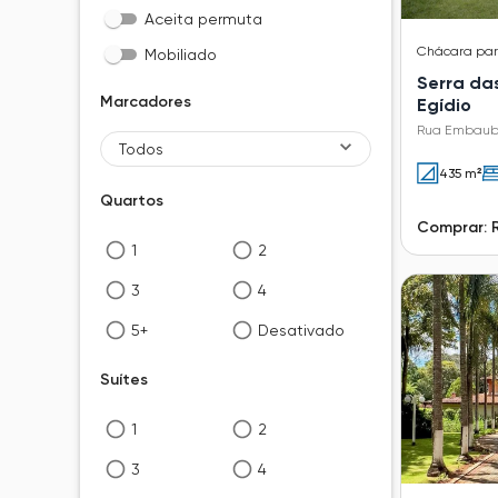
Aceita permuta
Chácara
pa
Mobiliado
Serra da
Marcadores
Egídio
Rua Embauba
Todos
435 m²
Quartos
Comprar: 
1
2
3
4
5+
Desativado
Suítes
1
2
3
4