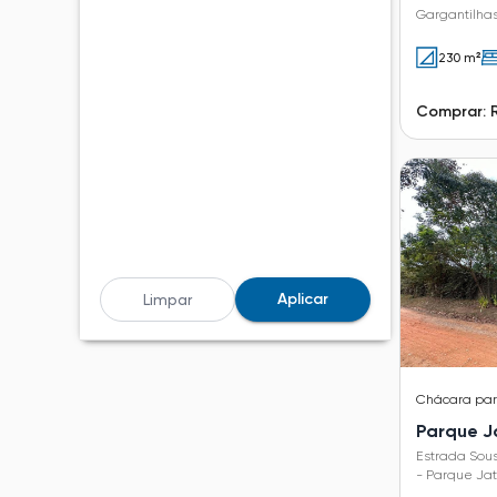
Gargantilha
230 m²
Comprar: 
Aplicar
Limpar
Chácara
pa
Parque J
Estrada Sous
- Parque Jat