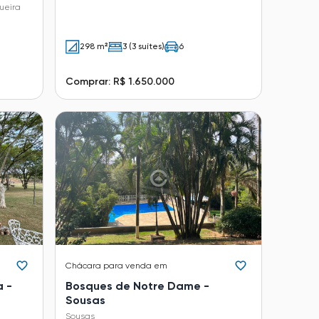
ueira
298 m²
3 (3 suítes)
6
Comprar: R$ 1.650.000
Chácara
para venda em
a -
Bosques de Notre Dame -
Sousas
Sousas