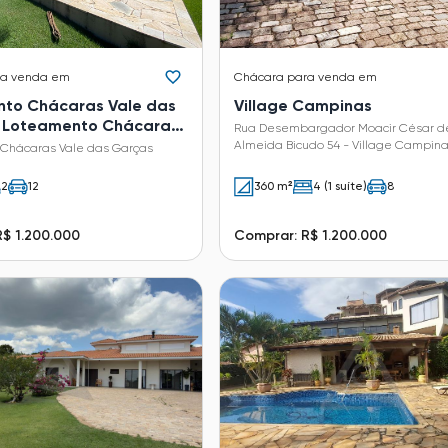
ra venda em
Chácara
para venda em
to Chácaras Vale das
Village Campinas
 Loteamento Chácaras
Rua Desembargador Moacir César d
 Garças
Almeida Bicudo 54 - Village Campina
Chácaras Vale das Garças
Campinas - SP
2
12
360 m²
4 (1 suíte)
8
$ 1.200.000
Comprar: R$ 1.200.000