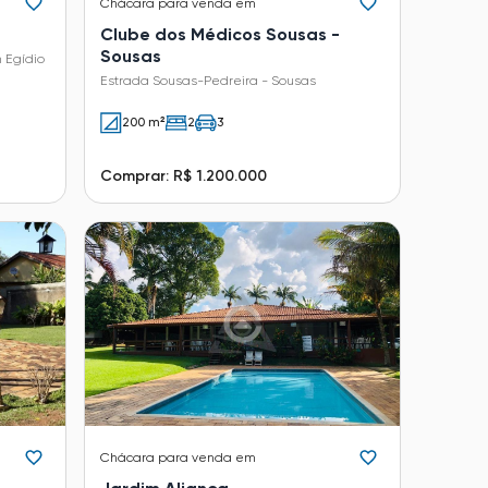
Chácara
para venda em
Clube dos Médicos Sousas -
Sousas
 Egídio
Estrada Sousas-Pedreira - Sousas
200 m²
2
3
Comprar: R$ 1.200.000
Chácara
para venda em