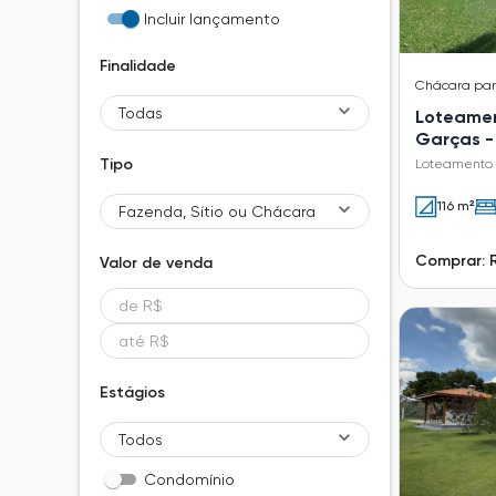
Incluir lançamento
Finalidade
Chácara
pa
Todas
Loteamen
Garças -
Vale das
Tipo
Loteamento 
116 m²
Fazenda, Sítio ou Chácara
Comprar: R
Valor de
venda
Estágios
Todos
Condomínio