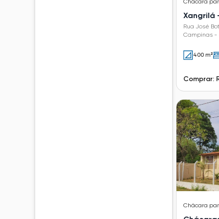
Chácara
pa
Xangrilá
Rua José Bot
Campinas - 
400 m²
Comprar: R
Chácara
pa