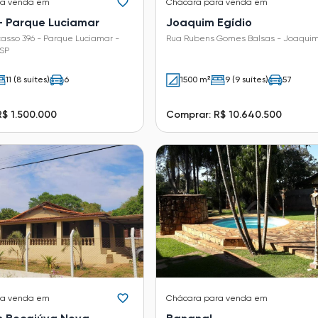
ra venda em
Chácara
para venda em
 - Parque Luciamar
Joaquim Egídio
asso 396 - Parque Luciamar -
Rua Rubens Gomes Balsas - Joaquim
SP
11 (8 suítes)
6
1500 m²
9 (9 suítes)
57
$ 1.500.000
Comprar: R$ 10.640.500
ra venda em
Chácara
para venda em