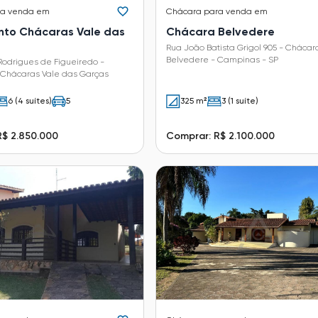
ra venda em
Chácara
para venda em
to Chácaras Vale das
Chácara Belvedere
Rua João Batista Grigol 905 - Chácar
Belvedere - Campinas - SP
Rodrigues de Figueiredo -
Chácaras Vale das Garças
6 (4 suítes)
5
325 m²
3 (1 suíte)
R$ 2.850.000
Comprar: R$ 2.100.000