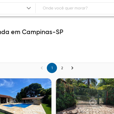
nda
em
Campinas-SP
1
2