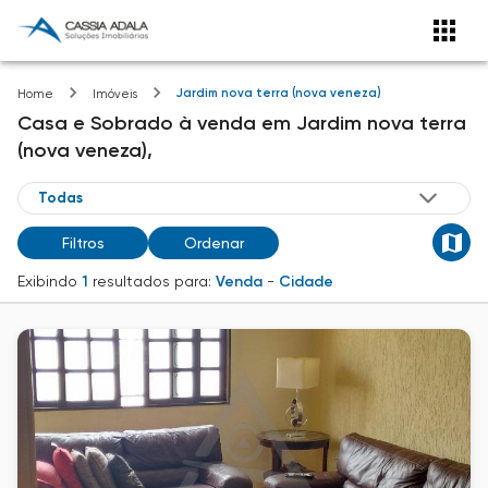
Jardim nova terra (nova veneza)
Home
Imóveis
Casa e Sobrado
à venda
em
Jardim nova terra
(nova veneza),
Filtros
Ordenar
Exibindo
1
resultados para:
Venda
-
Cidade