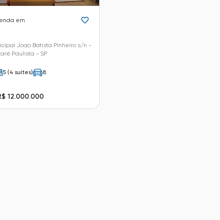
venda em
cipal Joao Batista Pinheiro s/n -
aré Paulista - SP
5 (4 suítes)
8
R$ 12.000.000