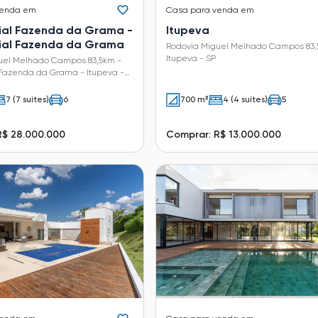
venda em
Casa
para venda em
ial Fazenda da Grama -
Itupeva
ial Fazenda da Grama
Rodovia Miguel Melhado Campos 83,
Itupeva - SP
uel Melhado Campos 83,5km -
 Fazenda da Grama - Itupeva -
7 (7 suítes)
6
700 m²
4 (4 suítes)
5
R$ 28.000.000
Comprar: R$ 13.000.000