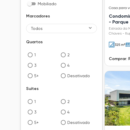
Mobiliado
Casa
para 
Condomín
Marcadores
- Parque
Todos
Estrada da 
Chaves - Itu
Quartos
325 m²
1
2
Comprar: 
3
4
5+
Desativado
Suítes
1
2
3
4
5+
Desativado