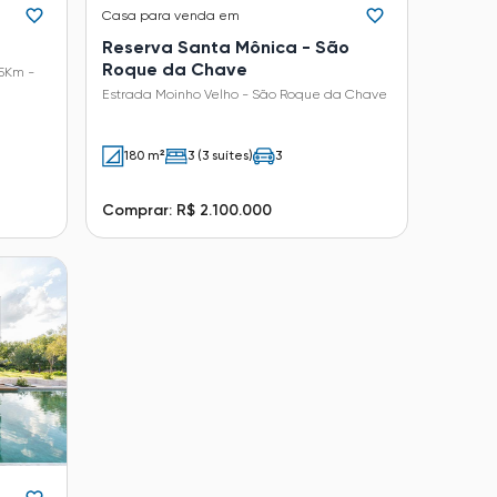
Casa
para venda em
Reserva Santa Mônica - São
Roque da Chave
5Km -
Estrada Moinho Velho - São Roque da Chave
180 m²
3 (3 suítes)
3
Comprar: R$ 2.100.000