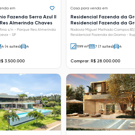
venda em
Casa
para venda em
io Fazenda Serra Azul II
Residencial Fazenda da G
 Res Almerinda Chaves
Residencial Fazenda da G
Mina s/n - Parque Res Almerinda
Rodovia Miguel Melhado Campos 83,
peva - SP
Residencial Fazenda da Grama - Itu
SP
4 (4 suítes)
4
1199 m²
7 (7 suítes)
4
R$ 3.500.000
Comprar: R$ 28.000.000