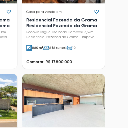
Casa
para venda em
rama -
Residencial Fazenda da Grama -
rama
Residencial Fazenda da Grama
5km -
Rodovia Miguel Melhado Campos 83,5km -
peva -
Residencial Fazenda da Grama - Itupeva -
SP
860 m²
6 (6 suítes)
10
Comprar: R$ 17.800.000