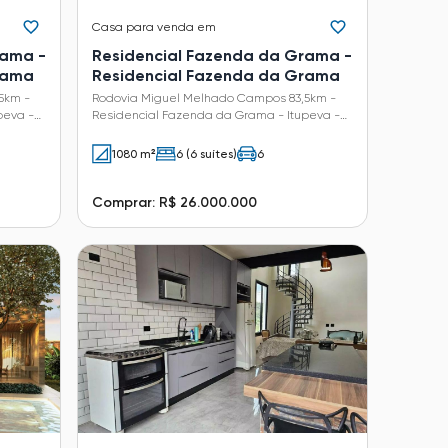
Casa
para venda em
rama -
Residencial Fazenda da Grama -
rama
Residencial Fazenda da Grama
5km -
Rodovia Miguel Melhado Campos 83,5km -
peva -
Residencial Fazenda da Grama - Itupeva -
SP
1080 m²
6 (6 suítes)
6
Comprar: R$ 26.000.000