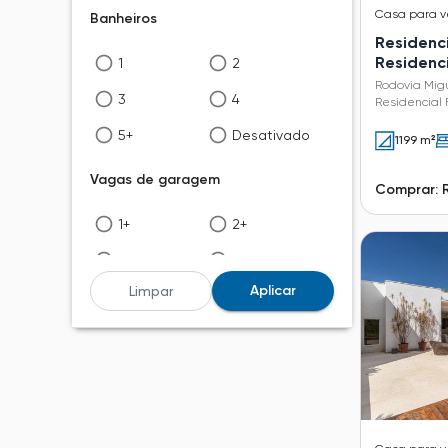
Casa
para 
Banheiros
Residenc
Residenc
1
2
Rodovia Mig
3
4
Residencial
SP
5+
Desativado
1199 m²
Vagas de garagem
Comprar: 
1+
2+
3+
4+
Aplicar
Limpar
5+
Desativado