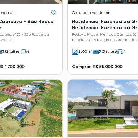
venda em
Casa
para venda em
 Cabreuva - São Roque
Residencial Fazenda da G
e
Residencial Fazenda da G
cateiros 150 - São Roque da
Rodovia Miguel Melhado Campos 83,
eva - SP
Residencial Fazenda da Grama - Itu
SP
3 (2 suítes)
4
2600 m²
5 (5 suítes)
4
$ 1.700.000
Comprar: R$ 55.000.000