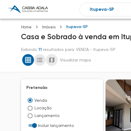
Itupeva-SP
Home
Imóveis
Casa e Sobrado
à venda
em
It
Exibindo
11
resultados para
: VENDA
- Itupeva-SP
Visualizar mapa
Pretensão
Venda
Locação
Lançamento
Incluir lançamento