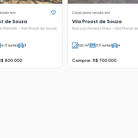
venda em
Casa
para venda em
st de Souza
Vila Proost de Souza
 Pancetti - Vila Proost de Souza
Rua Luís Ferreira Pires - Vila Proost 
4 (1 suíte)
3
162 m²
3 (1 suíte)
4
R$ 800.000
Comprar: R$ 700.000