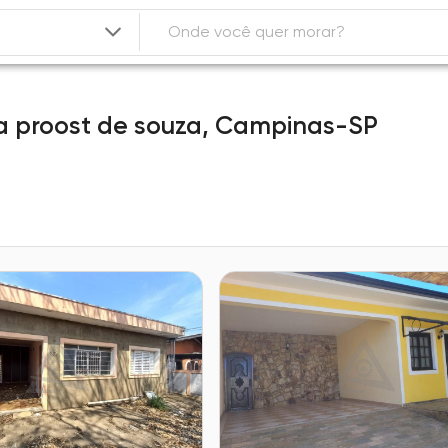
la proost de souza,
Campinas-SP