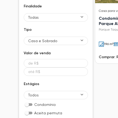
Finalidade
Casa
para 
Todas
Condomín
Parque A
Taquaral
Tipo
Parque Taqu
Casa e Sobrado
196 m²
Valor de
venda
Comprar: 
Estágios
Todos
Condomínio
Aceita permuta