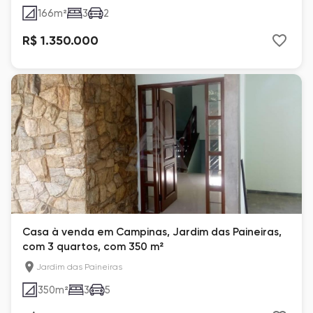
166
m²
3
2
R$ 1.350.000
Casa à venda em Campinas, Jardim das Paineiras,
com 3 quartos, com 350 m²
Jardim das Paineiras
350
m²
3
5