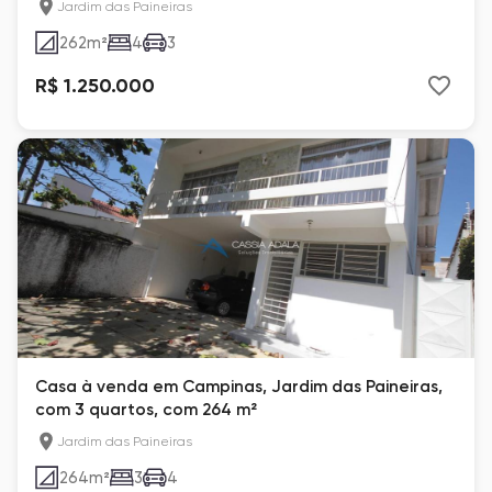
Jardim das Paineiras
262
m²
4
3
R$ 1.250.000
Casa à venda em Campinas, Jardim das Paineiras,
com 3 quartos, com 264 m²
Jardim das Paineiras
264
m²
3
4