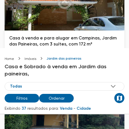
Casa à venda e para alugar em Campinas, Jardim
das Paineiras, com 3 suítes, com 172 m²
Jardim das Paineiras
Jardim das paineiras
Home
Imóveis
172
m²
3
Casa e Sobrado
à venda
em
Jardim das
R$ 2.400.000
paineiras,
Filtros
Ordenar
Exibindo
37
resultados para:
Venda
-
Cidade