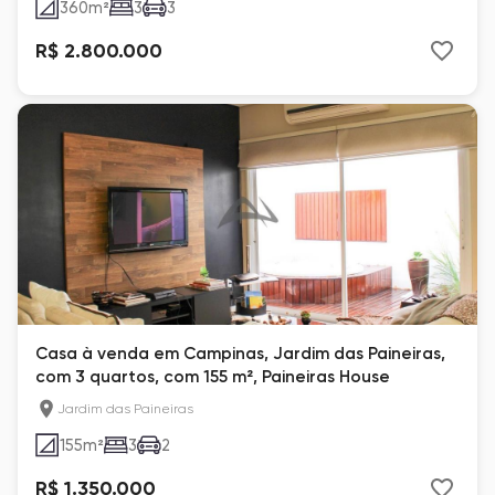
360
m²
3
3
R$ 2.800.000
Casa à venda em Campinas, Jardim das Paineiras,
com 3 quartos, com 155 m², Paineiras House
Jardim das Paineiras
155
m²
3
2
R$ 1.350.000