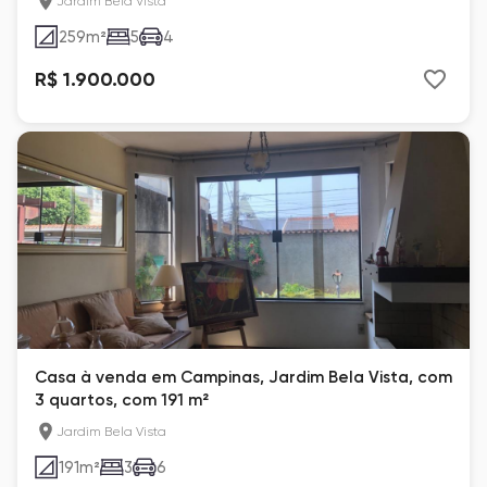
Jardim Bela Vista
259
m²
5
4
R$ 1.900.000
Casa à venda em Campinas, Jardim Bela Vista, com
3 quartos, com 191 m²
Jardim Bela Vista
191
m²
3
6