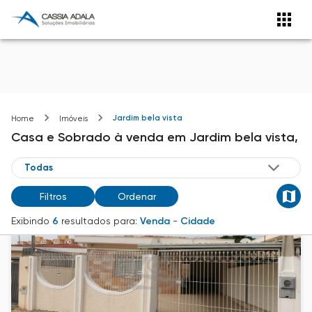
Jardim bela vista
Home
Imóveis
Casa e Sobrado
à venda
em
Jardim bela vista,
Filtros
Ordenar
Exibindo
6
resultados para:
Venda
-
Cidade